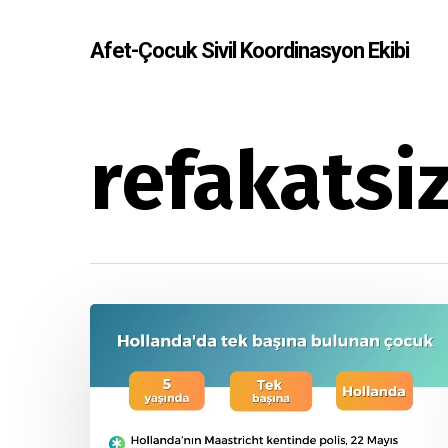
Skip
to
Afet-Çocuk Sivil Koordinasyon Ekibi
main
content
refakatsi