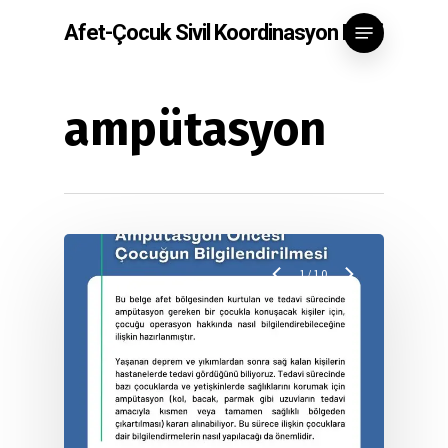
Skip
Menu
Afet-Çocuk Sivil Koordinasyon Ekibi
to
main
content
ampütasyon
1
/
10