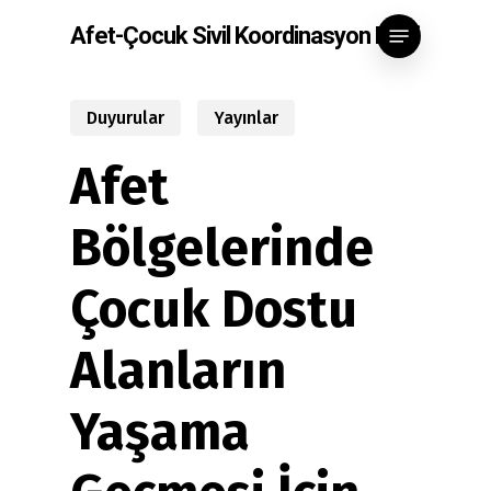
Skip
Menu
Afet-Çocuk Sivil Koordinasyon Ekibi
to
main
content
Duyurular
Yayınlar
Afet
Bölgelerinde
Çocuk Dostu
Alanların
Yaşama