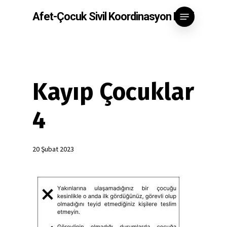
Skip
Menu
Afet-Çocuk Sivil Koordinasyon Ekibi
to
main
content
Kayıp Çocuklar
4
20 Şubat 2023