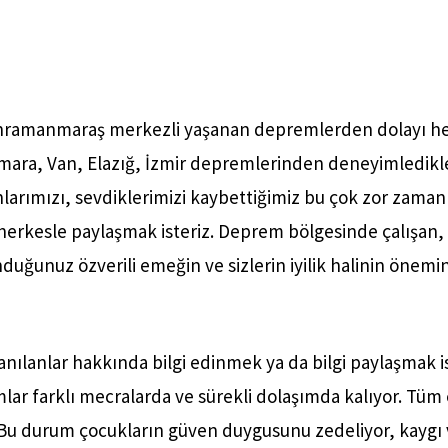
hramanmaraş merkezli yaşanan depremlerden dolayı hep
armara, Van, Elazığ, İzmir depremlerinden deneyimledikle
larımızı, sevdiklerimizi kaybettiğimiz bu çok zor zamanl
rkesle paylaşmak isteriz. Deprem bölgesinde çalışan, 
nduğunuz özverili emeğin ve sizlerin iyilik halinin önemin
nılanlar hakkında bilgi edinmek ya da bilgi paylaşmak is
ımlar farklı mecralarda ve sürekli dolaşımda kalıyor. Tü
 Bu durum çocukların güven duygusunu zedeliyor, kaygı 