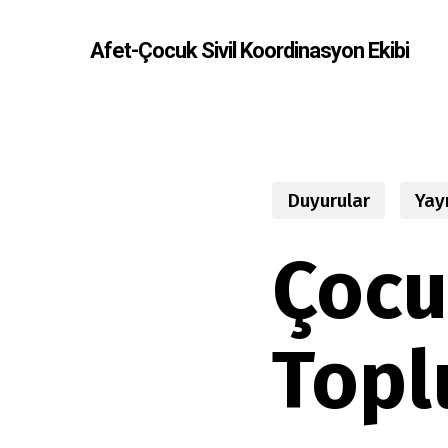
Skip
to
Afet-Çocuk Sivil Koordinasyon Ekibi
main
content
Duyurular
Yay
Çocuk
Topl